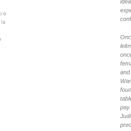
idea
expe
o e
conf
 la
Onc
a
leit
once
fema
and 
Wan
foun
tabl
pay 
Judi
prec