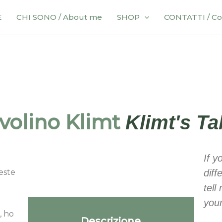
E
CHI SONO / About me
SHOP
CONTATTI / Co
volino Klimt
Klimt's Ta
If y
este
diff
tell
your
, ho
Descrizione