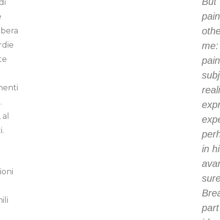
But 
di
pain
e
othe
libera
me: 
rdie
te
pai
subj
menti
real
.
expr
 al
expe
i.
perh
in h
avan
ioni
sure
Brea
ili
part