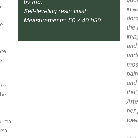
by me.
ù
in e
Self-leveling resin finish.
domi
Measurements: 50 x 40 h50
 e
the 
a
imag
and 
are
und
o
mos
pain
and
dro
that
che
Arte
her 
towa
o, ma
rsa.