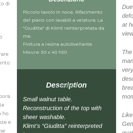
o di
Due 
Piccolo tavolo in noce. Rifacimento
defo
del piano con lavabili a velatura. La
at h
"Giuditta" di Klimt reinterpretata da
view
me.
o
Finitura a resina autolivellante.
The 
Misure: 50 x 40 h50
rare
man
ento.
very
desc
Description
Condividi
brea
mom
porsi
Small walnut table.
rte
Reconstruction of the top with
o ho
Like
sheer washable.
nze e
Gent
Klimt's “Giuditta” reinterpreted
ese
qua